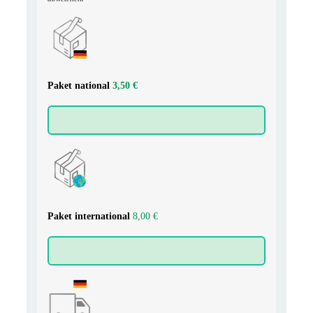
Paket national
3,50 €
Paket
international
8,00 €