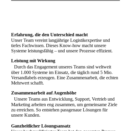
Mit über 30 Jahren Erfahrung setzt sich Heidler als
Vorreiter in der Entwicklung von Versandsoftware und -
hardware ein, um Lösungen anzubieten, die die Branche
auf ein neues Level heben.
Erfahrung, die den Unterschied macht
Unser Team vereint langjährige Logistikexpertise und
tiefes Fachwissen. Dieses Know-how macht unsere
Systeme leistungsfähig – und unsere Prozesse effizient.
Leistung mit Wirkung
Durch das Engagement unseres Teams sind weltweit
über 1.000 Systeme im Einsatz, die täglich rund 5 Mio.
Versandlabels erzeugen. Eine Zusammenarbeit, die echten
Mehrwert schafft.
Zusammenarbeit auf Augenhöhe
Unsere Teams aus Entwicklung, Support, Vertrieb und
Marketing arbeiten eng zusammen, um gemeinsame Ziele
zu erreichen. So entstehen passgenaue Lösungen für
unsere Kunden.
Ganzheitlicher Lösungsansatz