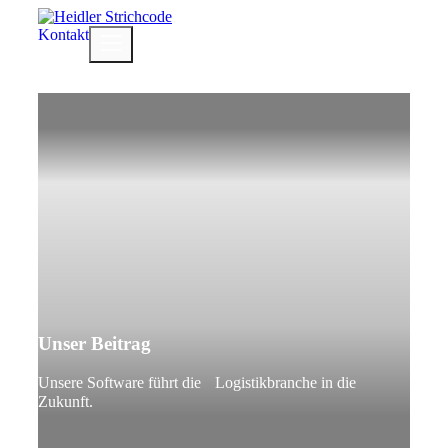
Zum
Inhalt
Kontakt
Menü
springen
Unser Beitrag
Unsere Software führt die Logistikbranche in die
Zukunft.