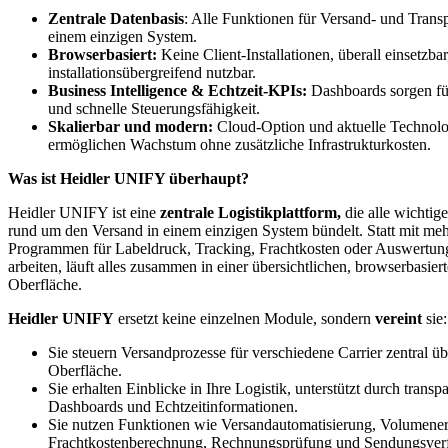
Zentrale Datenbasis
: Alle Funktionen für Versand- und Transp
einem einzigen System.
Browserbasiert:
Keine Client-Installationen, überall einsetzbar
installationsübergreifend nutzbar.
Business Intelligence & Echtzeit-KPIs:
Dashboards sorgen fü
und schnelle Steuerungsfähigkeit.
Skalierbar und modern:
Cloud-Option und aktuelle Technolo
ermöglichen Wachstum ohne zusätzliche Infrastrukturkosten.
Was ist Heidler UNIFY überhaupt?
Heidler UNIFY ist eine
zentrale Logistikplattform,
die alle wichti
rund um den Versand in einem einzigen System bündelt. Statt mit me
Programmen für Labeldruck, Tracking, Frachtkosten oder Auswertun
arbeiten, läuft alles zusammen in einer übersichtlichen, browserbasier
Oberfläche.
Heidler UNIFY
ersetzt keine einzelnen Module, sondern
vereint
sie:
Sie steuern Versandprozesse für verschiedene Carrier zentral üb
Oberfläche.
Sie erhalten Einblicke in Ihre Logistik, unterstützt durch transp
Dashboards und Echtzeitinformationen.
Sie nutzen Funktionen wie Versandautomatisierung, Volumener
Frachtkostenberechnung, Rechnungsprüfung und Sendungsver