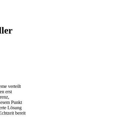
ler
me verteilt
en erst
arenz,
iesem Punkt
erte Lösung
chtzeit bereit