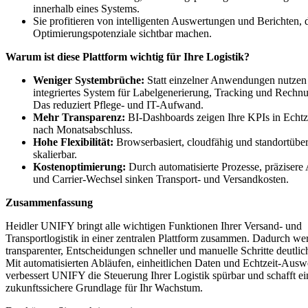
innerhalb eines Systems.
Sie profitieren von intelligenten Auswertungen und Berichten, 
Optimierungspotenziale sichtbar machen.
Warum ist diese Plattform wichtig für Ihre Logistik?
Weniger Systembrüche:
Statt einzelner Anwendungen nutzen 
integriertes System für Labelgenerierung, Tracking und Rechn
Das reduziert Pflege- und IT-Aufwand.
Mehr Transparenz:
BI-Dashboards zeigen Ihre KPIs in Echtzeit
nach Monatsabschluss.
Hohe Flexibilität:
Browserbasiert, cloudfähig und standortübe
skalierbar.
Kostenoptimierung:
Durch automatisierte Prozesse, präziser
und Carrier-Wechsel sinken Transport- und Versandkosten.
Zusammenfassung
Heidler UNIFY bringt alle wichtigen Funktionen Ihrer Versand- und
Transportlogistik in einer zentralen Plattform zusammen. Dadurch we
transparenter, Entscheidungen schneller und manuelle Schritte deutlich
Mit automatisierten Abläufen, einheitlichen Daten und Echtzeit-Aus
verbessert UNIFY die Steuerung Ihrer Logistik spürbar und schafft ein
zukunftssichere Grundlage für Ihr Wachstum.