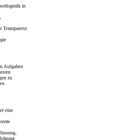
ortlogistik in
,
r Transparenz
gie
gen Aufgaben
hreren
gen zu
ten
er eine
arente
fassung,
folgung