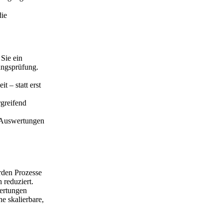
die
Sie ein
ungsprüfung.
 – statt erst
rgreifend
e Auswertungen
rden Prozesse
 reduziert.
wertungen
e skalierbare,