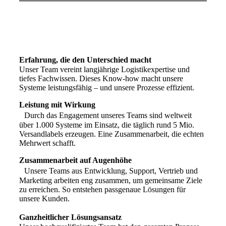
Mit über 30 Jahren Erfahrung setzt sich Heidler als
Vorreiter in der Entwicklung von Versandsoftware und -
hardware ein, um Lösungen anzubieten, die die Branche
auf ein neues Level heben.
Erfahrung, die den Unterschied macht
Unser Team vereint langjährige Logistikexpertise und
tiefes Fachwissen. Dieses Know-how macht unsere
Systeme leistungsfähig – und unsere Prozesse effizient.
Leistung mit Wirkung
Durch das Engagement unseres Teams sind weltweit
über 1.000 Systeme im Einsatz, die täglich rund 5 Mio.
Versandlabels erzeugen. Eine Zusammenarbeit, die echten
Mehrwert schafft.
Zusammenarbeit auf Augenhöhe
Unsere Teams aus Entwicklung, Support, Vertrieb und
Marketing arbeiten eng zusammen, um gemeinsame Ziele
zu erreichen. So entstehen passgenaue Lösungen für
unsere Kunden.
Ganzheitlicher Lösungsansatz