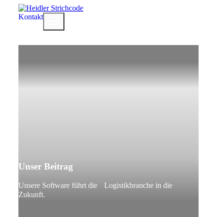
Zum
Inhalt
Kontakt
Menü
springen
Unser Beitrag
Unsere Software führt die Logistikbranche in die
Zukunft.