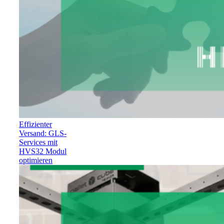
Effizienter
Versand: GLS-
Services mit
HVS32 Modul
optimieren