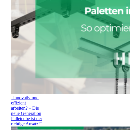
„Innovativ und
effizient
arbeiten? – Die
neue Generation
Palletcube ist der
richtige Ansatz!“