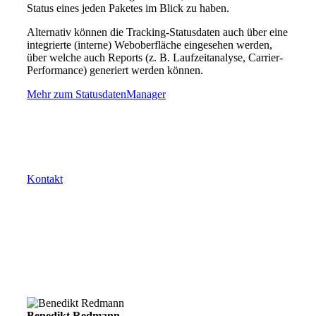
Status eines jeden Paketes im Blick zu haben.
Alternativ können die Tracking-Statusdaten auch über eine
integrierte (interne) Weboberfläche eingesehen werden,
über welche auch Reports (z. B. Laufzeitanalyse, Carrier-
Performance) generiert werden können.
Mehr zum StatusdatenManager
Sie haben Fragen oder Anregungen? Wir helfen Ihnen
gerne.
Kontakt
Kostenlose Beratung mit einem
Experten buchen
Lernen Sie in einem unverbindlichen Gespräch mit einem
unserer Logistikexperten, wie Sie Ihre Versand- und
Logistikprozesse effizienter gestalten und Kosten
nachhaltig senken können.
Benedikt Redmann