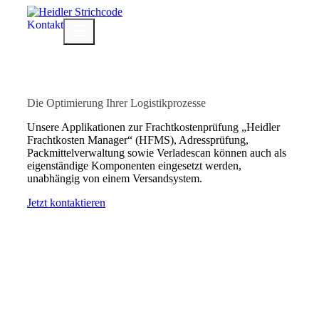
Zum
Inhalt
Kontakt
Menü
springen
Sinnvolle Add-ons
Die Optimierung Ihrer Logistikprozesse
Unsere Applikationen zur Frachtkostenprüfung „Heidler
Frachtkosten Manager“ (HFMS), Adressprüfung,
Packmittelverwaltung sowie Verladescan können auch als
eigenständige Komponenten eingesetzt werden,
unabhängig von einem Versandsystem.
Jetzt kontaktieren