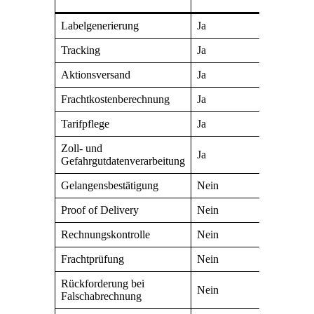
Labelgenerierung
Ja
Ja
Tracking
Ja
Ja
Aktionsversand
Ja
Ja
Frachtkostenberechnung
Ja
Ja
Tarifpflege
Ja
Ja
Zoll- und
Ja
Ja
Gefahrgutdatenverarbeitung
Gelangensbestätigung
Nein
Ja
Proof of Delivery
Nein
Ja
Rechnungskontrolle
Nein
Ja
Frachtprüfung
Nein
Ja
Rückforderung bei
Nein
Ja
Falschabrechnung