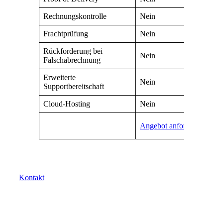
Rechnungskontrolle
Nein
Ja
Frachtprüfung
Nein
Ja
Rückforderung bei
Nein
Ja
Falschabrechnung
Erweiterte
Nein
Nei
Supportbereitschaft
Cloud-Hosting
Nein
Nei
Ang
Angebot anfordern
anf
Sie haben Fragen oder Anregungen? Wir helfen Ihnen
gerne.
Kontakt
Kostenlose Beratung mit einem
Experten buchen
Lernen Sie in einem unverbindlichen Gespräch mit einem