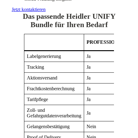
Jetzt kontaktieren
Das passende Heidler UNIFY
Bundle für Ihren Bedarf
PROFESSIONAL
EN
Labelgenerierung
Ja
Ja
Tracking
Ja
Ja
Aktionsversand
Ja
Ja
Frachtkostenberechnung
Ja
Ja
Tarifpflege
Ja
Ja
Zoll- und
Ja
Ja
Gefahrgutdatenverarbeitung
Gelangensbestätigung
Nein
Ja
Proof of Delivery
Nein
Ja