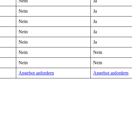
Nein
Ja
Nein
Ja
Nein
Ja
Nein
Ja
Nein
Ja
Nein
Nein
Nein
Nein
Angebot anfordern
Angebot anfordern
buchen
stikexperten, wie Sie Ihre Versand- und Logistikprozesse effizienter 