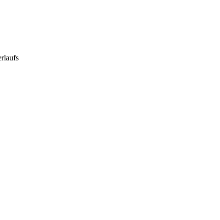
rlaufs
tzung für Sie